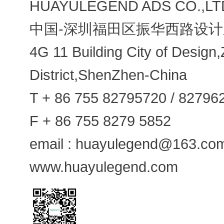
HUAYULEGEND ADS CO.,LT
中国-深圳福田区振华西路设计
4G 11 Building City of Desig
District,ShenZhen-China
T + 86 755 82795720 / 82796
F + 86 755 8279 5852
email :
huayulegend@163.co
www.huayulegend.com